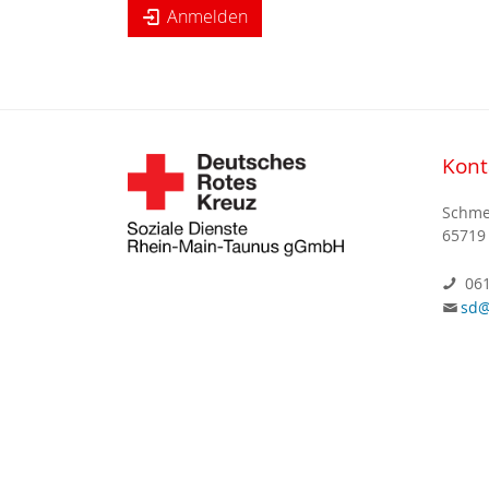
Anmelden
Kont
Schme
65719
061
sd@