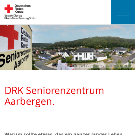
Joel Gleissner / vatter + vatter
DRK Seniorenzentrum
Aarbergen.
Warum sollte etwas, das ein ganzes langes
Leben