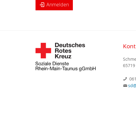
Anmelden
Kont
Schme
65719
061
sd@